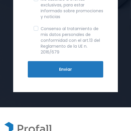
exclusivas, para estar
informado sobre promociones
y noticias
Consenso al tratamiento de
mis datos personales de
conformidad con el art.13 del
Reglamento de la UE n.
2016/679