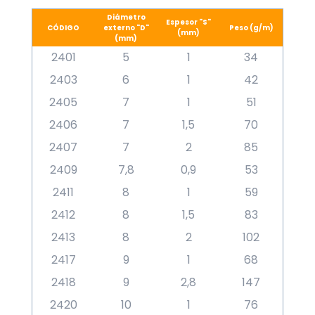
Diámetro
Espesor "S"
CÓDIGO
externo "D"
Peso (g/m)
(mm)
(mm)
2401
5
1
34
2403
6
1
42
2405
7
1
51
2406
7
1,5
70
2407
7
2
85
2409
7,8
0,9
53
2411
8
1
59
2412
8
1,5
83
2413
8
2
102
2417
9
1
68
2418
9
2,8
147
2420
10
1
76