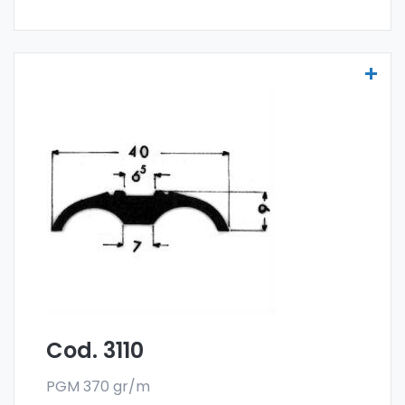
Molduras para vehículos - Art. 3110
Las molduras para vehículos se fabrican
con la especial aleación 6060 y se venden
en el formato en barra. El pedido mínimo es
de 300 kg.
Cod. 3110
PGM 370 gr/m