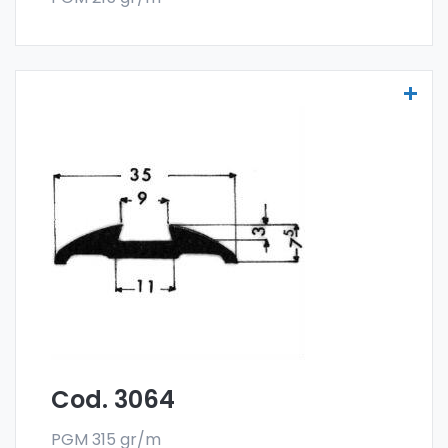
Molduras para vehículos - Art. 3064
Las molduras para vehículos se fabrican
con la especial aleación 6060 y se venden
en el formato en barra. El pedido mínimo es
de 300 kg.
Cod. 3064
PGM 315 gr/m