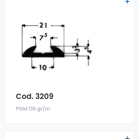
Molduras para vehículos - Art. 3209
Las molduras para vehículos se fabrican
con la especial aleación 6060 y se venden
en el formato en barra. El pedido mínimo es
de 300 kg.
Cod. 3209
PGM 135 gr/m