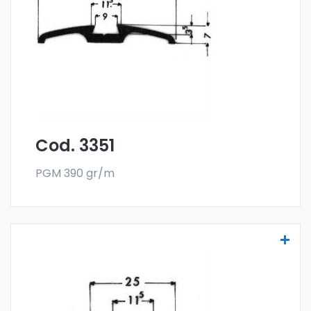
con la especial aleación 6060 y se venden
en el formato en barra. El pedido mínimo es
de 300 kg.
Cod. 3351
PGM 390 gr/m
Molduras para vehículos - Art. 3371
Las molduras para vehículos se fabrican