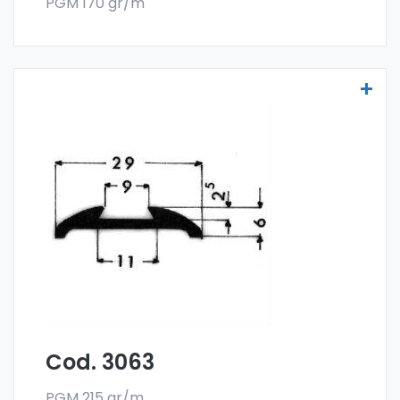
PGM 170 gr/m
Molduras para vehículos - Art. 3063
Las molduras para vehículos se fabrican
con la especial aleación 6060 y se venden
en el formato en barra. El pedido mínimo es
de 300 kg.
Cod. 3063
PGM 215 gr/m