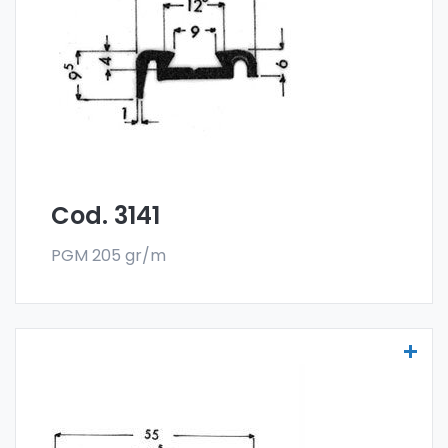
con la especial aleación 6060 y se venden
en el formato en barra. El pedido mínimo es
de 300 kg.
Cod. 3141
PGM 205 gr/m
Molduras para vehículos - Art. 3351
Las molduras para vehículos se fabrican