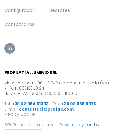
Configurador
Sectores
Contáctanos
PROFILATI ALLUMINIO SRL
Via A. Pacinotti, 190 - 21042 Caronno Pertusella (VA)
P.I./C.F. 00216350124
N.ro REA: VA - 91048 C.S. € 62.400,00
Tel:
+39 02.964.51333
-
Fax:
+39 02.965.9378
E-mail:
contattaci@profall.com
Privacy
Cookie
©2026 . All rights reserved.
Powered by Yourbiz
.