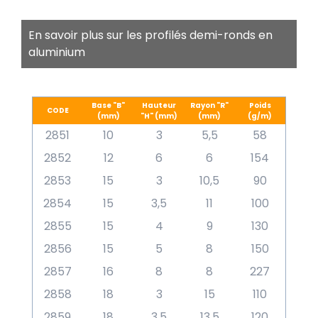
En savoir plus sur les profilés demi-ronds en
aluminium
Base "B"
Hauteur
Rayon "R"
Poids
CODE
(mm)
"H" (mm)
(mm)
(g/m)
2851
10
3
5,5
58
2852
12
6
6
154
2853
15
3
10,5
90
2854
15
3,5
11
100
2855
15
4
9
130
2856
15
5
8
150
2857
16
8
8
227
2858
18
3
15
110
2859
18
3,5
13,5
120