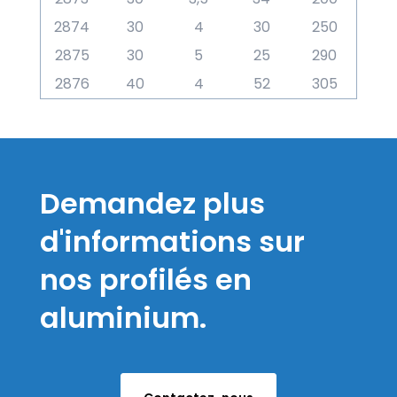
2874
30
4
30
250
2875
30
5
25
290
2876
40
4
52
305
Demandez plus
d'informations sur
nos profilés en
aluminium.