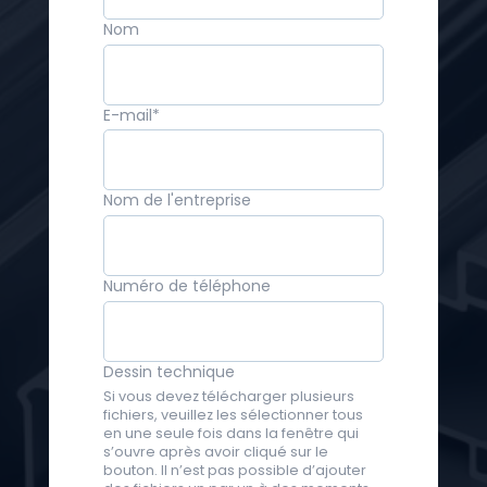
Nom
E-mail
*
Nom de l'entreprise
Numéro de téléphone
Dessin technique
Si vous devez télécharger plusieurs
fichiers, veuillez les sélectionner tous
en une seule fois dans la fenêtre qui
s’ouvre après avoir cliqué sur le
bouton. Il n’est pas possible d’ajouter