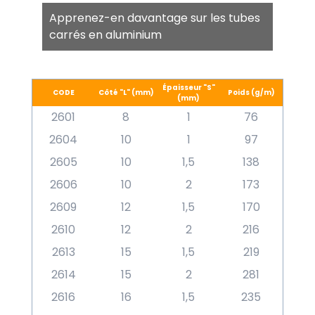
Apprenez-en davantage sur les tubes
carrés en aluminium
Épaisseur "S"
CODE
Côté "L" (mm)
Poids (g/m)
(mm)
2601
8
1
76
2604
10
1
97
2605
10
1,5
138
2606
10
2
173
2609
12
1,5
170
2610
12
2
216
2613
15
1,5
219
2614
15
2
281
2616
16
1,5
235