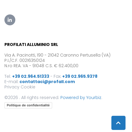
PROFILATI ALLUMINIO SRL
Via A. Pacinotti, 190 - 21042 Caronno Pertusella (VA)
P.I./C.F. 00216350124
N.ro REA: VA - 91048 C.S. € 62.400,00
Tel:
+39 02.964.51333
-
Fax:
+39 02.965.9378
E-mail:
contattaci@profall.com
Privacy
Cookie
©2026 . All rights reserved.
Powered by Yourbiz
.
Politique de confidentialité