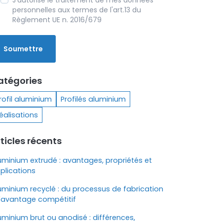
J'autorise le traitement de mes données
personnelles aux termes de l'art.13 du
Règlement UE n. 2016/679
atégories
rofil aluminium
Profilés aluminium
éalisations
ticles récents
uminium extrudé : avantages, propriétés et
plications
uminium recyclé : du processus de fabrication
l'avantage compétitif
uminium brut ou anodisé : différences,