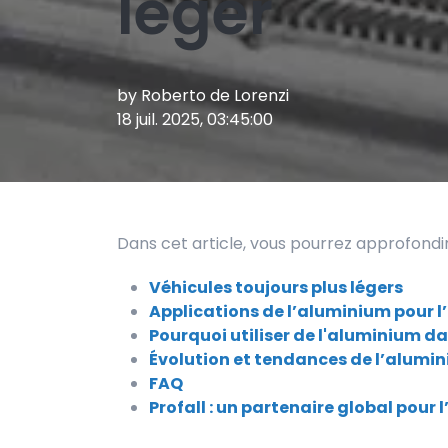
léger
by
Roberto de Lorenzi
18 juil. 2025, 03:45:00
Dans cet article, vous pourrez approfondir
Véhicules toujours plus légers
Applications de l’aluminium pour 
Pourquoi utiliser de l'aluminium d
Évolution et tendances de l’alumi
FAQ
Profall : un partenaire global pou