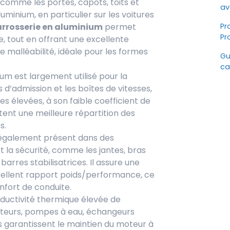
 comme les portes, capots, toits et
av
luminium, en particulier sur les voitures
Pr
arrosserie en aluminium
permet
Pr
, tout en offrant une excellente
e malléabilité, idéale pour les formes
Gu
ca
nium est largement utilisé pour la
s d’admission et les boîtes de vitesses,
s élevées, à son faible coefficient de
ttent une meilleure répartition des
s.
t également présent dans des
 la sécurité, comme les jantes, bras
barres stabilisatrices. Il assure une
xcellent rapport poids/performance, ce
onfort de conduite.
nductivité thermique élevée de
diateurs, pompes à eau, échangeurs
 garantissent le maintien du moteur à