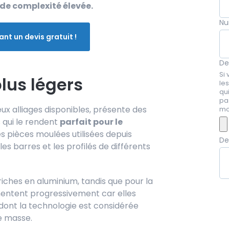
de complexité élevée.
Nu
t un devis gratuit !
De
Si 
lus légers
le
qui
pa
x alliages disponibles, présente des
mo
 qui le rendent
parfait pour le
s pièces moulées utilisées depuis
D
les barres et les profilés de différents
riches en aluminium, tandis que pour la
mentent progressivement car elles
 dont la technologie est considérée
e masse.