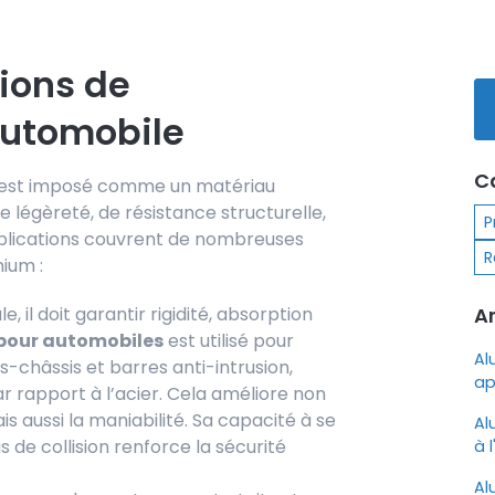
tions de
automobile
C
 s’est imposé comme un matériau
 légèreté, de résistance structurelle,
P
applications couvrent de nombreuses
R
ium :
Ar
e, il doit garantir rigidité, absorption
pour automobiles
est utilisé pour
Al
s-châssis et barres anti-intrusion,
ap
ar rapport à l’acier. Cela améliore non
s aussi la maniabilité. Sa capacité à se
Al
de collision renforce la sécurité
à 
Al