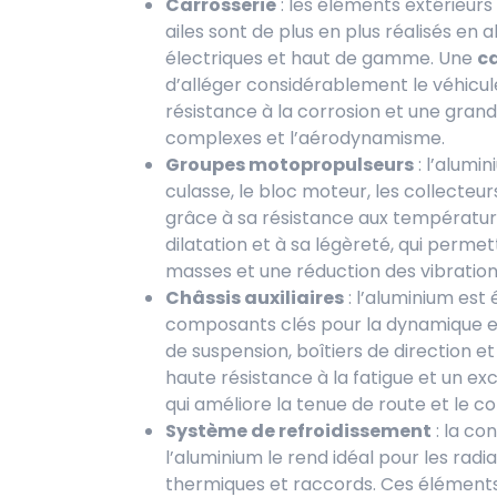
Carrosserie
: les éléments extérieurs
ailes sont de plus en plus réalisés en a
électriques et haut de gamme. Une
c
d’alléger considérablement le véhicule
résistance à la corrosion et une grand
complexes et l’aérodynamisme.
Groupes motopropulseurs
: l’alumi
culasse, le bloc moteur, les collecteur
grâce à sa résistance aux température
dilatation et à sa légèreté, qui perme
masses et une réduction des vibration
Châssis auxiliaires
: l’aluminium es
composants clés pour la dynamique et
de suspension, boîtiers de direction et 
haute résistance à la fatigue et un e
qui améliore la tenue de route et le c
Système de refroidissement
: la co
l’aluminium le rend idéal pour les ra
thermiques et raccords. Ces éléments