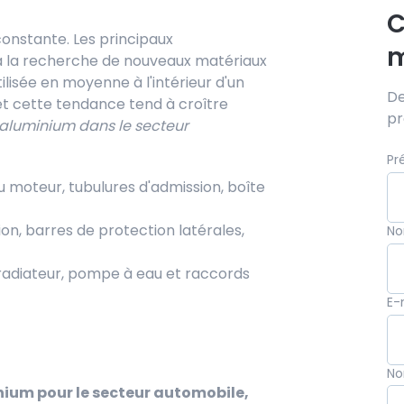
C
onstante. Les principaux
m
à la recherche de nouveaux matériaux
ilisée en moyenne à l'intérieur d'un
De
t cette tendance tend à croître
pr
l’aluminium dans le secteur
Pr
u moteur, tubulures d'admission, boîte
tion, barres de protection latérales,
N
radiateur, pompe à eau et raccords
E-
No
inium pour le secteur automobile,