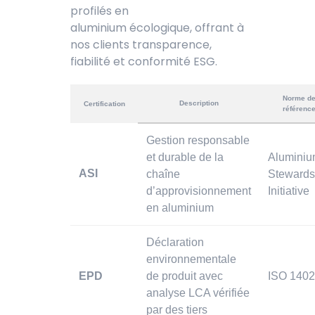
pr
ofilés en
aluminium écologique, offrant à
n
os clients transparence,
fiabilité et conformité ESG.
Norme d
Description
Certification
référenc
Gestion responsable
et durable de la
Alumini
ASI
chaîne
Stewards
d’approvisionnement
Initiative
en aluminium
Déclaration
environnementale
EPD
de produit avec
ISO 140
analyse LCA vérifiée
par des tiers