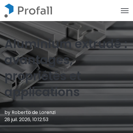
Open
Aluminium extrudé :
avantages,
propriétés et
applications
by
Roberto de Lorenzi
28 juil. 2026, 10:12:53