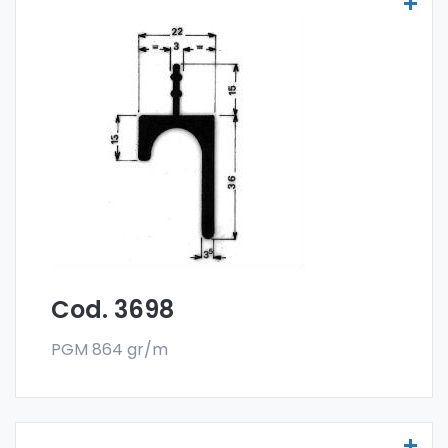
Maniglie per mobili - Art 3698
Le maniglia per mobili sono realizzate
con la
lega 6060 e vendute nel formato a barre.
L'ordine minimo è di 300 kg.
Cod. 3698
PGM 864 gr/m