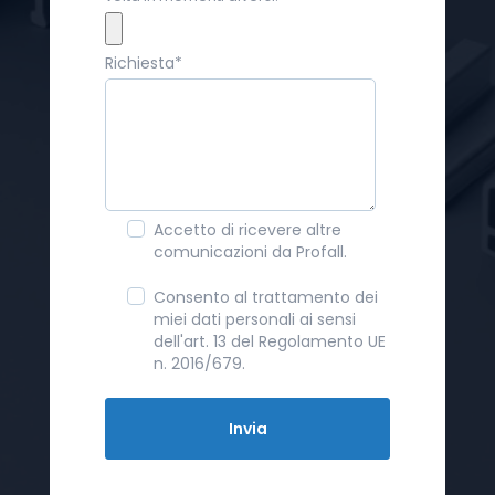
Richiesta
*
Accetto di ricevere altre
comunicazioni da Profall.
Consento al trattamento dei
miei dati personali ai sensi
dell'art. 13 del Regolamento UE
n. 2016/679.