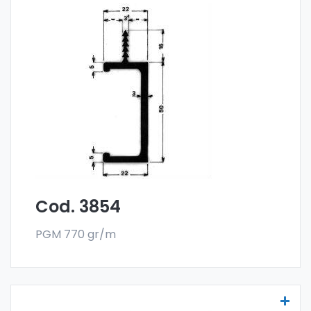
Maniglie per mobili - Art 3854
Le maniglia per mobili sono realizzate
con la
lega 6060 e vendute nel formato a barre.
L'ordine minimo è di 300 kg.
Cod. 3854
PGM 770 gr/m