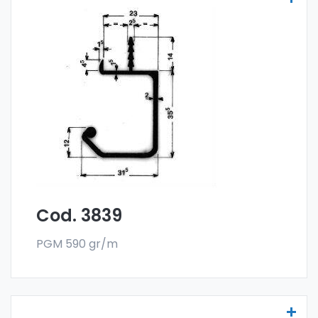
Maniglie per mobili - Art 3839
Le maniglia per mobili sono realizzate
con la
lega 6060 e vendute nel formato a barre.
L'ordine minimo è di 300 kg.
Cod. 3839
PGM 590 gr/m