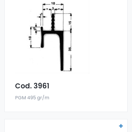
Maniglie per mobili - Art 3961
Le maniglia per mobili sono realizzate
con la
lega 6060 e vendute nel formato a barre.
L'ordine minimo è di 300 kg.
Cod. 3961
PGM 495 gr/m