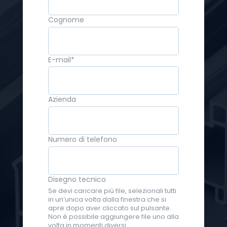
Cognome
E-mail
*
Azienda
Numero di telefono
Disegno tecnico
Se devi caricare più file, selezionali tutti
in un’unica volta dalla finestra che si
apre dopo aver cliccato sul pulsante.
Non è possibile aggiungere file uno alla
volta in momenti diversi.