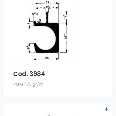
Maniglie per mobili - Art 3984
Le maniglia per mobili sono realizzate
con la
lega 6060 e vendute nel formato a barre.
L'ordine minimo è di 300 kg.
Cod. 3984
PGM 775 gr/m