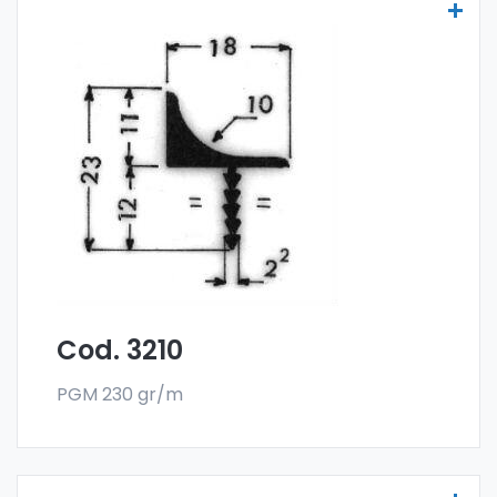
Maniglie per mobili - Art 3210
Le maniglia per mobili sono realizzate
con la
lega 6060 e vendute nel formato a barre.
L'ordine minimo è di 300 kg.
Cod. 3210
PGM 230 gr/m