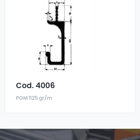
Maniglie per mobili - Art 4006
Le maniglia per mobili sono realizzate
con la
lega 6060 e vendute nel formato a barre.
L'ordine minimo è di 300 kg.
Cod. 4006
PGM 1125 gr/m