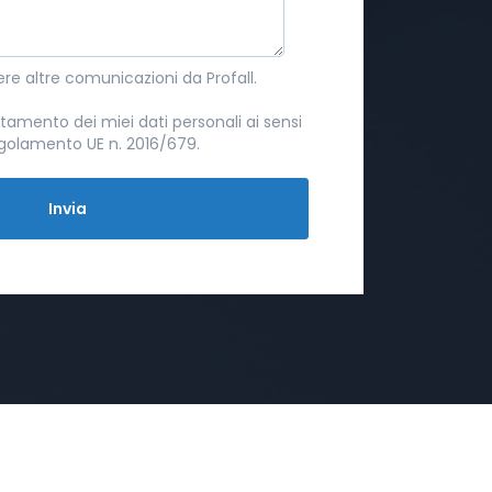
ere altre comunicazioni da Profall.
tamento dei miei dati personali ai sensi
Regolamento UE n. 2016/679.