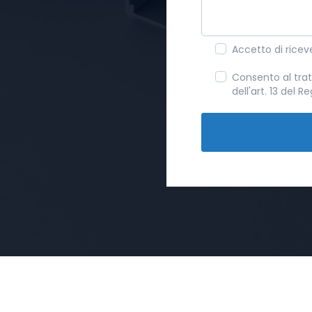
Accetto di ricev
Consento al trat
dell'art. 13 del 