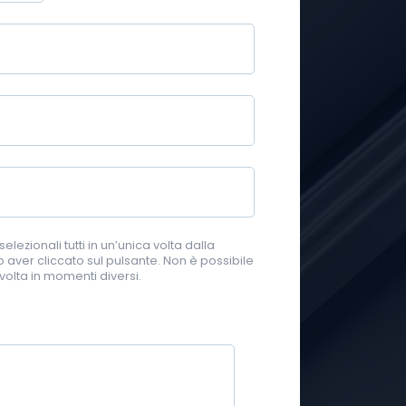
selezionali tutti in un’unica volta dalla
o aver cliccato sul pulsante. Non è possibile
volta in momenti diversi.