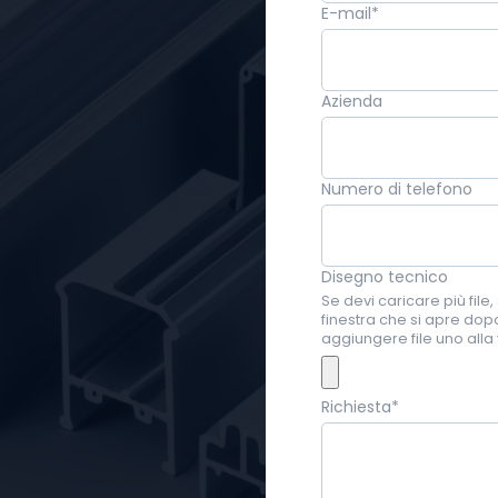
E-mail
*
Azienda
Numero di telefono
Disegno tecnico
Se devi caricare più file, 
finestra che si apre dop
aggiungere file uno alla 
Richiesta
*