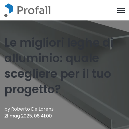
Open
Le migliori leghe di
alluminio: quale
scegliere per il tuo
progetto?
by
Roberto De Lorenzi
21 mag 2025, 08:41:00