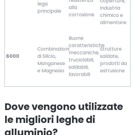
resistenza
coperture,
lega
alla
industria
principale
corrosione
chimica e
alimentare
Buone
caratteristiche
Combinazioni
Strutture
meccaniche,
6000
di Silicio,
saldate,
truciolabili,
Manganese
prodotti da
saldabili,
e Magnesio
estrusione
lavorabili
Dove vengono utilizzate
le migliori leghe di
alluminio?