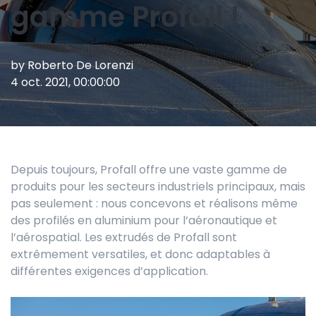
gamme Profall !
by
Roberto De Lorenzi
4 oct. 2021, 00:00:00
Depuis toujours, Profall offre une vaste gamme de
produits pour les secteurs industriels principaux, mais
pas seulement : nous concevons et réalisons même
des profilés en aluminium pour l’aéronautique et
l’aérospatial. Les extrudés de Profall sont
extrêmement versatiles, et donc adaptables à
différentes exigences d’application.