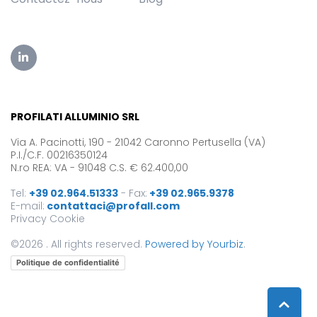
PROFILATI ALLUMINIO SRL
Via A. Pacinotti, 190 - 21042 Caronno Pertusella (VA)
P.I./C.F. 00216350124
N.ro REA: VA - 91048 C.S. € 62.400,00
Tel:
+39 02.964.51333
-
Fax:
+39 02.965.9378
E-mail:
contattaci@profall.com
Privacy
Cookie
©2026 . All rights reserved.
Powered by Yourbiz
.
Politique de confidentialité