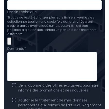
Dessin technique
Si vous devez télécharger plusieurs fichiers, veuillez les
sélectionner tous en une seule fois dans la fenêtre qui
s’ouvre après avoir cliqué sur le bouton. Il n’est pas
possible d’ajouter des fichiers un par un à des moments
différents.
Demande
*
Je m'abonne à des offres exclusives, pour être
informé des promotions et des nouvelles
J'autorise le traitement de mes données
personnelles aux termes de l'art.13 du Règlement