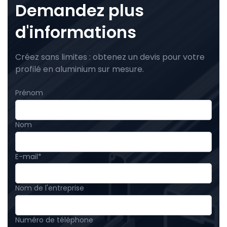
Demandez plus
d'informations
Créez sans limites : obtenez un devis pour votre
profilé en aluminium sur mesure.
Prénom
Nom
E-mail
*
Nom de l'entreprise
Numéro de téléphone