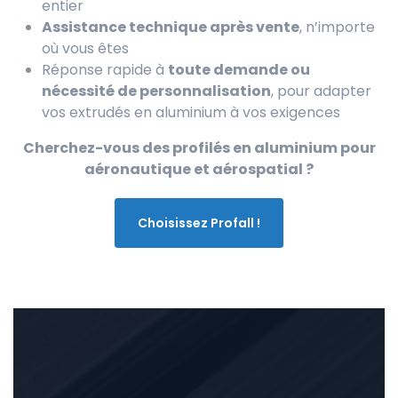
entier
Assistance technique après vente
, n’importe
où vous êtes
Réponse rapide à
toute demande ou
nécessité de personnalisation
, pour adapter
vos extrudés en aluminium à vos exigences
Cherchez-vous des profilés en aluminium pour
aéronautique et aérospatial ?
Choisissez Profall !