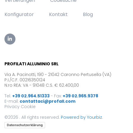
Vertiefungen
Codesuche
Konfigurator
Kontakt
Blog
PROFILATI ALLUMINIO SRL
Via A. Pacinotti, 190 - 21042 Caronno Pertusella (VA)
P.I./C.F. 00216350124
N.ro REA: VA - 91048 C.S. € 62.400,00
Tel:
+39 02.964.51333
-
Fax:
+39 02.965.9378
E-mail:
contattaci@profall.com
Privacy
Cookie
©2026 . All rights reserved.
Powered by Yourbiz
.
Datenschutzerklärung