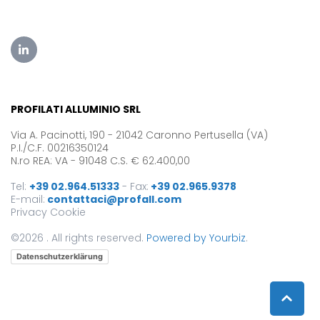
PROFILATI ALLUMINIO SRL
Via A. Pacinotti, 190 - 21042 Caronno Pertusella (VA)
P.I./C.F. 00216350124
N.ro REA: VA - 91048 C.S. € 62.400,00
Tel:
+39 02.964.51333
-
Fax:
+39 02.965.9378
E-mail:
contattaci@profall.com
Privacy
Cookie
©2026 . All rights reserved.
Powered by Yourbiz
.
Datenschutzerklärung