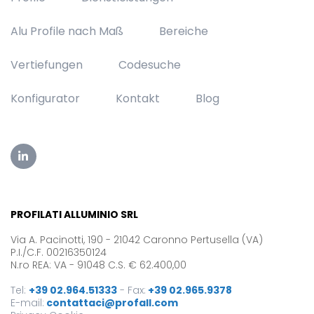
Alu Profile nach Maß
Bereiche
Vertiefungen
Codesuche
Konfigurator
Kontakt
Blog
PROFILATI ALLUMINIO SRL
Via A. Pacinotti, 190 - 21042 Caronno Pertusella (VA)
P.I./C.F. 00216350124
N.ro REA: VA - 91048 C.S. € 62.400,00
Tel:
+39 02.964.51333
-
Fax:
+39 02.965.9378
E-mail:
contattaci@profall.com