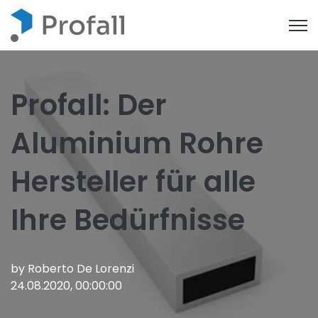
Open
Profall: Der
Aluminium Rohre
Hersteller für alle
Ihre Bedürfnisse
by
Roberto De Lorenzi
24.08.2020, 00:00:00