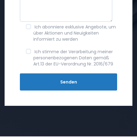
Ich abonniere exklusive Angebote, um
über Aktionen und Neuigkeiten
informiert zu werden
Ich stimme der Verarbeitung meiner
personenbezogenen Daten gemäß
Art.13 der EU-Verordnung Nr. 2016/679