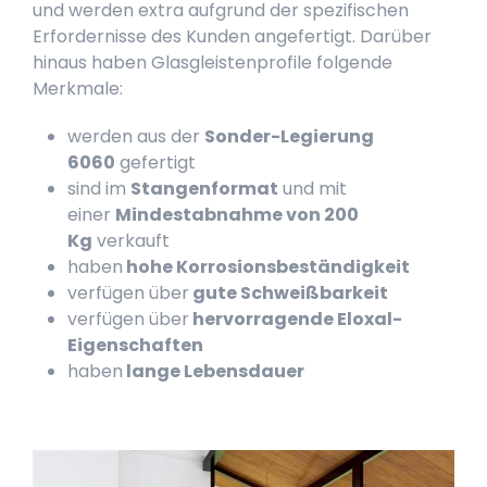
und werden extra aufgrund der spezifischen
Erfordernisse des Kunden angefertigt. Darüber
hinaus haben Glasgleistenprofile folgende
Merkmale:
werden aus der
Sonder-Legierung
6060
gefertigt
sind im
Stangenformat
und mit
einer
Mindestabnahme von 200
Kg
verkauft
haben
hohe Korrosionsbeständigkeit
verfügen über
gute Schweißbarkeit
verfügen über
hervorragende Eloxal-
Eigenschaften
haben
lange Lebensdauer