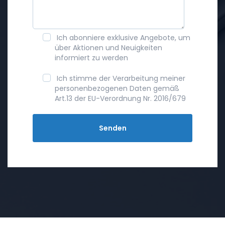
Ich abonniere exklusive Angebote, um
über Aktionen und Neuigkeiten
informiert zu werden
Ich stimme der Verarbeitung meiner
personenbezogenen Daten gemäß
Art.13 der EU-Verordnung Nr. 2016/679