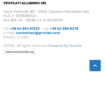
PROFILATI ALLUMINIO SRL
Via A. Pacinotti, 190 - 21042 Caronno Pertusella (VA)
P.I./C.F. 00216350124
N.ro REA: VA - 91048 C.S. € 62.400,00
Tel:
+39 02.964.51333
-
Fax:
+39 02.965.9378
E-mail:
contattaci@profall.com
Privacy
Cookie
©2026 . All rights reserved.
Powered by Yourbiz
.
Datenschutzerklärung