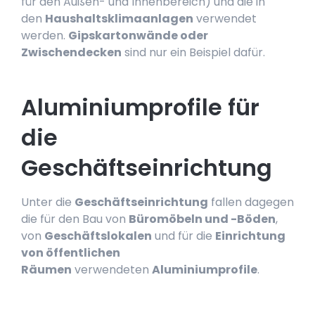
für den Außen- und Innenbereich) und die in
den
Haushaltsklimaanlagen
verwendet
werden.
Gipskartonwände oder
Zwischendecken
sind nur ein Beispiel dafür.
Aluminiumprofile für
die
Geschäftseinrichtung
Unter die
Geschäftseinrichtung
fallen dagegen
die für den Bau von
Büromöbeln und -Böden
,
von
Geschäftslokalen
und für die
Einrichtung
von öffentlichen
Räumen
verwendeten
Aluminiumprofile
.