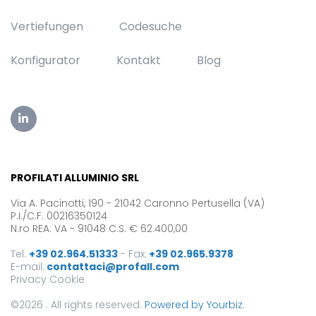
Vertiefungen
Codesuche
Konfigurator
Kontakt
Blog
PROFILATI ALLUMINIO SRL
Via A. Pacinotti, 190 - 21042 Caronno Pertusella (VA)
P.I./C.F. 00216350124
N.ro REA: VA - 91048 C.S. € 62.400,00
Tel:
+39 02.964.51333
-
Fax:
+39 02.965.9378
E-mail:
contattaci@profall.com
Privacy
Cookie
©2026 . All rights reserved.
Powered by Yourbiz
.