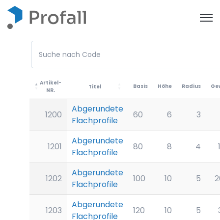
Open
Artikel-
Basis
Höhe
Radius
Ge
Titel
NR.
Abgerundete
1200
60
6
3
Flachprofile
Abgerundete
1201
80
8
4
Flachprofile
Abgerundete
1202
100
10
5
2
Flachprofile
Abgerundete
1203
120
10
5
Flachprofile