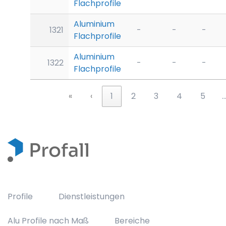
Flachprofile
Aluminium
1321
-
-
-
Flachprofile
Aluminium
1322
-
-
-
Flachprofile
«
‹
1
2
3
4
5
Profile
Dienstleistungen
Alu Profile nach Maß
Bereiche