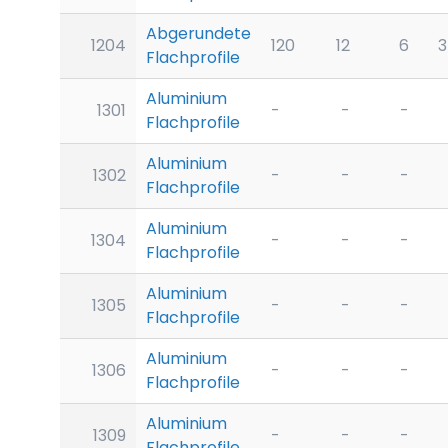
Abgerundete
1204
120
12
6
3
Flachprofile
Aluminium
1301
-
-
-
Flachprofile
Aluminium
1302
-
-
-
Flachprofile
Aluminium
1304
-
-
-
Flachprofile
Aluminium
1305
-
-
-
Flachprofile
Aluminium
1306
-
-
-
Flachprofile
Aluminium
1309
-
-
-
Flachprofile