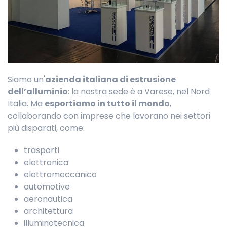
Siamo un'
azienda italiana di estrusione
dell’alluminio
: la nostra sede è a Varese, nel Nord
Italia. Ma
esportiamo in tutto il mondo
,
collaborando con imprese che lavorano nei settori
più disparati, come:
trasporti
elettronica
elettromeccanico
automotive
aeronautica
architettura
illuminotecnica