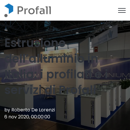
Open
Estrusione
dell’alluminio in
Italia: i profilati e i
servizi di Profall
by
Roberto De Lorenzi
6 nov 2020, 00:00:00