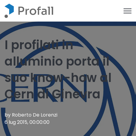
Open
I profilati in
alluminio porta il
suo know-how al
Cern di Ginevra
by
Roberto De Lorenzi
6 lug 2015, 00:00:00