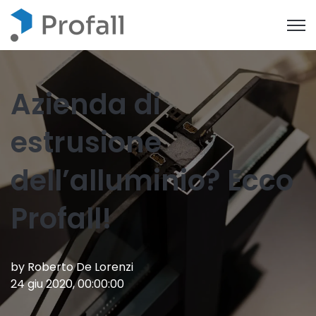
Open
Azienda di
estrusione
dell’alluminio? Ecco
Profall!
by
Roberto De Lorenzi
24 giu 2020, 00:00:00