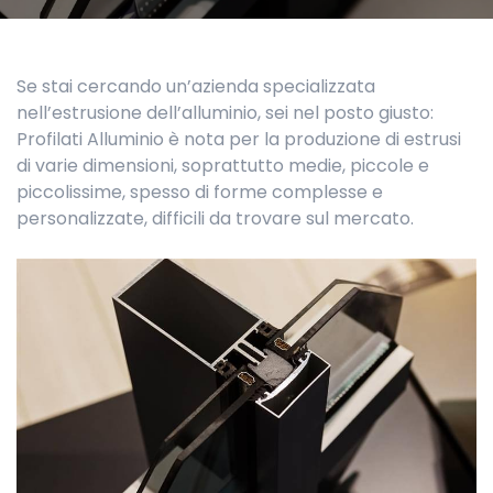
Se stai cercando un’azienda specializzata
nell’estrusione dell’alluminio, sei nel posto giusto:
Profilati Alluminio è nota per la produzione di estrusi
di varie dimensioni, soprattutto medie, piccole e
piccolissime, spesso di forme complesse e
personalizzate, difficili da trovare sul mercato.