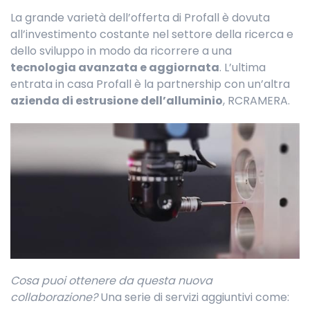
La grande varietà dell’offerta di Profall è dovuta
all’investimento costante nel settore della ricerca e
dello sviluppo in modo da ricorrere a una
tecnologia avanzata e aggiornata
. L’ultima
entrata in casa Profall è la partnership con un’altra
azienda di estrusione dell’alluminio
, RCRAMERA.
Cosa puoi ottenere da questa nuova
collaborazione?
Una serie di servizi aggiuntivi come: