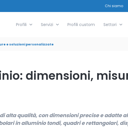
Chi siamo
Show submenu for Profili
Profili
Show submenu for Servizi
Servizi
Profili custom
Show submen
Settori
sure e soluzioni personalizzate
inio: dimensioni, misur
o di alta qualità, con dimensioni precise e adatte a
tubolari in alluminio tondi, quadri e rettangolari, 