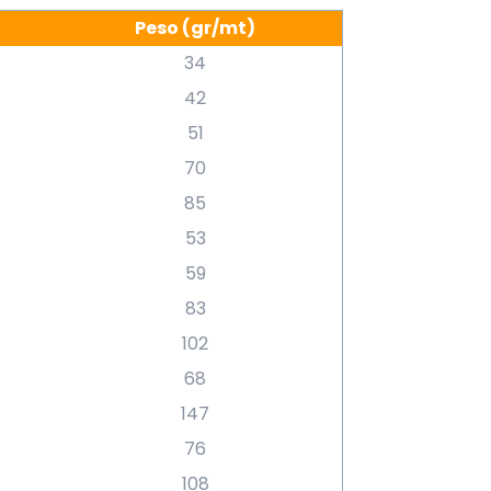
Peso (gr/mt)
34
42
51
70
85
53
59
83
102
68
147
76
108