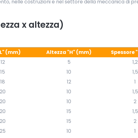
to, nelle costruzioni e nel settore della meccanica di pre
ezza x altezza)
"L" (mm)
Altezza "H" (mm)
Spessore 
12
5
1,2
15
10
1,5
18
12
1
20
10
1,5
20
10
2
20
15
1,5
20
15
2
25
10
1