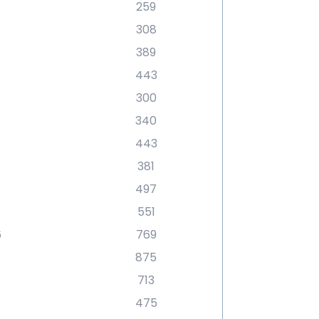
259
308
389
443
300
340
443
381
497
551
6
769
875
713
475