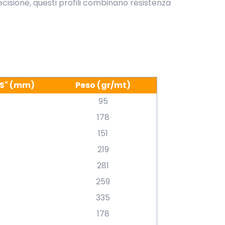
cisione, questi profili combinano resistenza
"S" (mm)
Peso (gr/mt)
95
178
151
219
281
259
335
178