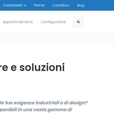
Show submenu for Sostenibilità
Sostenibilità
Partner
Contattaci
Blog
u for Settori
Approfondimenti
Configuratore
Search
e e soluzioni
lle tue esigenze industriali o di design?
disponibili in una vasta gamma di