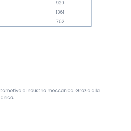
929
1361
762
, automotive e industria meccanica. Grazie alla
canica.