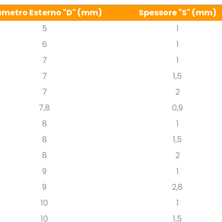
ametro Esterno "D" (mm)
Spessore "S" (mm)
5
1
6
1
7
1
7
1,5
7
2
7,8
0,9
8
1
8
1,5
8
2
9
1
9
2,8
10
1
10
1,5