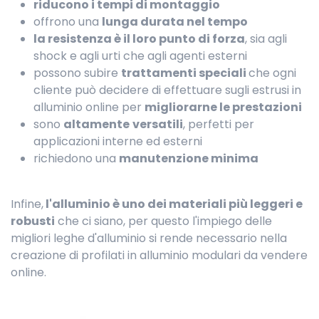
riducono i tempi di montaggio
offrono una
lunga durata nel tempo
la resistenza è il loro punto di forza
, sia agli
shock e agli urti che agli agenti esterni
possono subire
trattamenti speciali
che ogni
cliente può decidere di effettuare sugli estrusi in
alluminio online per
migliorarne le prestazioni
sono
altamente
versatili
, perfetti per
applicazioni interne ed esterni
richiedono una
manutenzione minima
Infine,
l'alluminio è uno dei materiali più leggeri e
robusti
che ci siano, per questo l'impiego delle
migliori leghe d'alluminio si rende necessario nella
creazione di profilati in alluminio modulari da vendere
online.