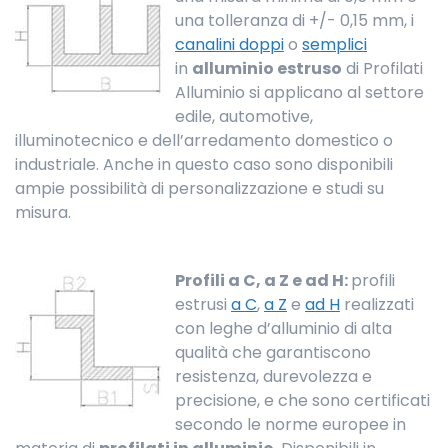
una tolleranza di +/- 0,15 mm, i
canalini doppi
o
semplici
in
alluminio estruso
di Profilati
Alluminio si applicano al settore
edile, automotive,
illuminotecnico e dell’arredamento domestico o
industriale. Anche in questo caso sono disponibili
ampie possibilità di personalizzazione e studi su
misura.
Profili a C, a Z e ad H:
profili
estrusi
a C
,
a Z
e
ad H
realizzati
con leghe d’alluminio di alta
qualità che garantiscono
resistenza, durevolezza e
precisione, e che sono certificati
secondo le norme europee in