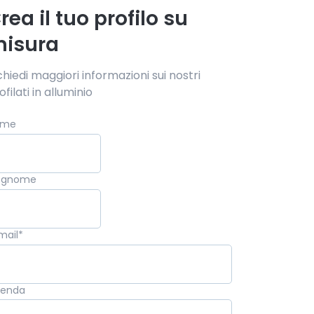
rea il tuo profilo su
isura
chiedi maggiori informazioni sui nostri
ofilati in alluminio
ome
ognome
mail
*
ienda