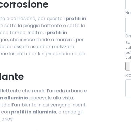
 corrosione
Nu
tto a corrosione, per questo i
profili in
ti sotto la pioggia battente o sotto la
poco tempo. Inoltre, i
profili in
Di
egno, che invece tende a marcire, per
Se 
iale ad essere usati per realizzare
vol
pu
e lasciato per lunghi periodi in balia
vol
lante
Ri
riflettente che rende l’arredo urbano e
 in alluminio
piacevole alla vista.
tà all’ambiente in cui vengono inseriti
ti con
profili in alluminio
, e rende gli
ariosi.