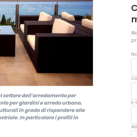
C
m
Ri
pr
N
C
nel settore dell’arredamento per
E-
nto per giardini e arredo urbano,
utturali in grado di rispondere alle
riale. In particolare i profili in
Az