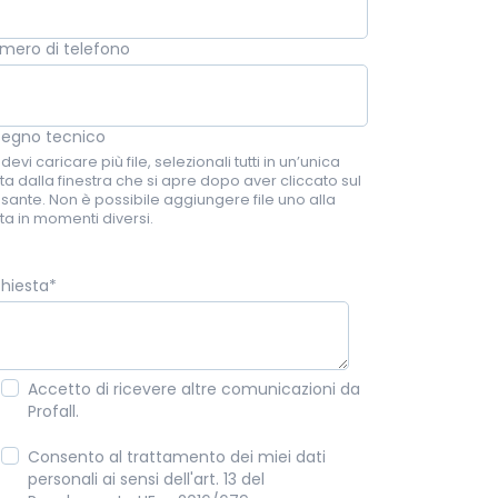
mero di telefono
segno tecnico
devi caricare più file, selezionali tutti in un’unica
ta dalla finestra che si apre dopo aver cliccato sul
lsante. Non è possibile aggiungere file uno alla
ta in momenti diversi.
chiesta
*
Accetto di ricevere altre comunicazioni da
Profall.
Consento al trattamento dei miei dati
personali ai sensi dell'art. 13 del