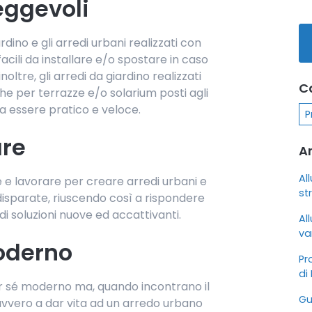
eggevoli
iardino e gli arredi urbani realizzati con
facili da installare e/o spostare in caso
ltre, gli arredi da giardino realizzati
C
e per terrazze e/o solarium posti agli
lta essere pratico e veloce.
P
are
Ar
Al
e e lavorare per creare arredi urbani e
st
isparate, riuscendo così a rispondere
di soluzioni nuove ed accattivanti.
Al
va
oderno
Pro
di 
er sé moderno ma, quando incontrano il
Gu
davvero a dar vita ad un arredo urbano