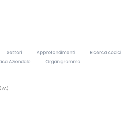
Settori
Approfondimenti
Ricerca codici
itica Aziendale
Organigramma
 (VA)