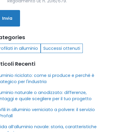
Regolamento UE n. 2016/679.
ategories
rofilati in alluminio
Successi ottenuti
ticoli Recenti
luminio riciclato: come si produce e perché è
rategico per l'industria
luminio naturale o anodizzato: differenze,
ntaggi e quale scegliere per il tuo progetto
fili in alluminio verniciato a polvere: il servizio
Profall
ida all’alluminio navale: storia, caratteristiche