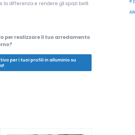
e 
la differenza e rendere gli spazi belli
Al
nio per realizzare il tuo arredamento
erno?
vo per i tuoi profili in alluminio su
a!