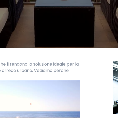
che li rendono la soluzione ideale per la
 e arredo urbano. Vediamo perché.