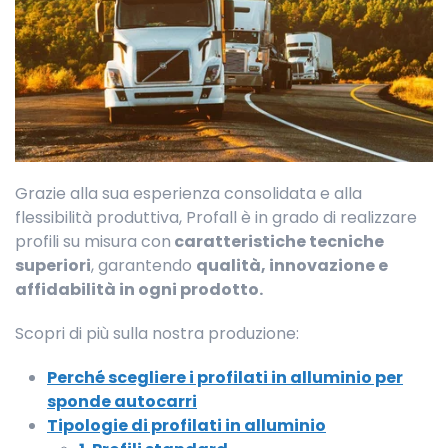
Grazie alla sua esperienza consolidata e alla
flessibilità produttiva, Profall è in grado di realizzare
profili su misura con
caratteristiche tecniche
superiori
, garantendo
qualità, innovazione e
affidabilità in ogni prodotto.
Scopri di più sulla nostra produzione:
Perché scegliere i profilati in alluminio per
sponde autocarri
Tipologie di profilati in alluminio