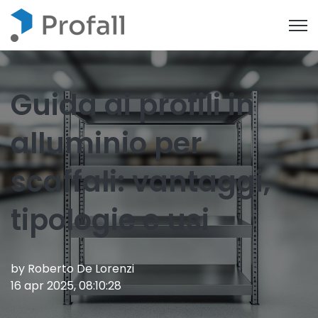
Open
Guida ai profili in
alluminio per
scaffali: vantaggi,
tipologie e usi
by
Roberto De Lorenzi
16 apr 2025, 08:10:28