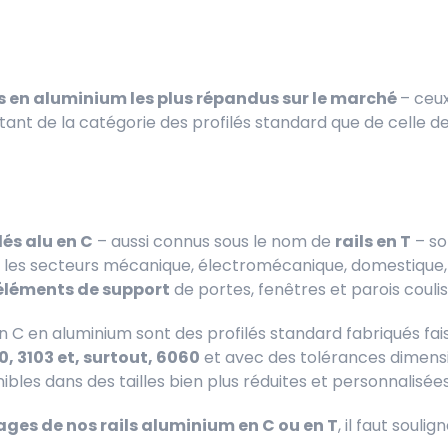
ils en aluminium les plus répandus sur le marché
– ceux
ie tant de la catégorie des profilés standard que de celle de
lés alu en C
– aussi connus sous le nom de
rails en T
– so
es secteurs mécanique, électromécanique, domestique, du
éléments de support
de portes, fenêtres et parois couli
 en C en aluminium sont des profilés standard fabriqués fa
0, 3103 et, surtout, 6060
et avec des tolérances dimens
bles dans des tailles bien plus réduites et personnalisées
ges de nos rails aluminium en C ou en T
, il faut soulign