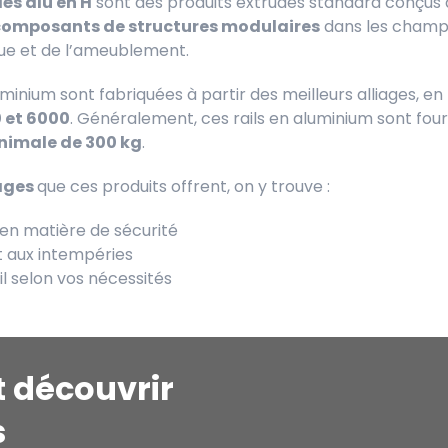
lés alu en H
sont des produits extrudés standard conçus 
composants de structures modulaires
dans les champ
ue et de l’ameublement.
minium sont fabriquées à partir des meilleurs alliages, e
 et 6000
. Généralement, ces rails en aluminium sont fou
nimale de 300 kg
.
ages
que ces produits offrent, on y trouve :
en matière de sécurité
et aux intempéries
il selon vos nécessités
t découvrir
s