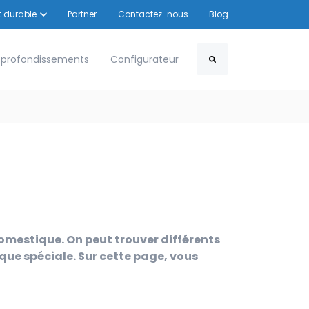
r Le développement durable
 durable
Partner
Contactez-nous
Blog
 Secteurs
profondissements
Configurateur
Search
domestique. On peut trouver différents
 que spéciale. Sur cette page, vous