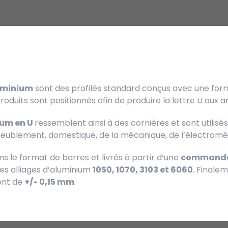
luminium
sont des profilés standard conçus avec une form
duits sont positionnés afin de produire la lettre U aux a
ium en U
ressemblent ainsi à des cornières et sont utilis
meublement, domestique, de la mécanique, de l’électromé
ans le format de barres et livrés à partir d’une
commande 
des alliages d’aluminium
1050, 1070, 3103 et 6060
. Finalem
ont de
+/- 0,15 mm
.