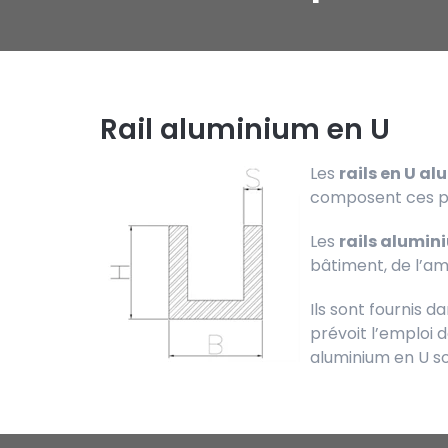
Rail aluminium en U
Les
rails en U a
composent ces pro
Les
rails alumin
bâtiment, de l’a
Ils sont fournis d
prévoit l’emploi 
aluminium en U s