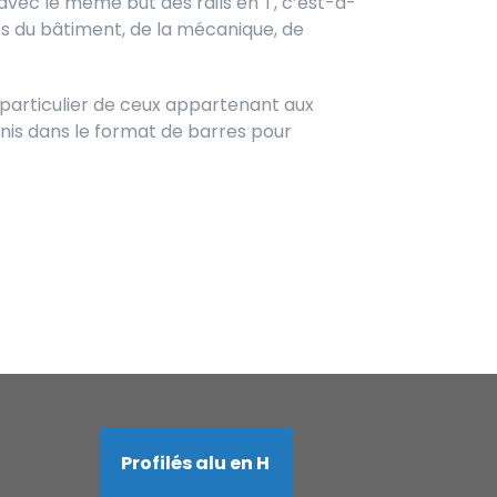
avec le même but des rails en T, c’est-à-
s du bâtiment, de la mécanique, de
n particulier de ceux appartenant aux
rnis dans le format de barres pour
Profilés alu en H