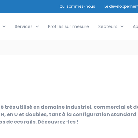
Qui sommes-nous
Show submenu fo
Le développement
 Produits extrudés
Show submenu for Services
Services
Profilés sur mesure
Show submenu for
Secteurs
Ap
dé très utilisé en domaine industriel, commercial et 
n H, en U et doubles, tant à la configuration standard
s de ces rails. Découvrez-les !