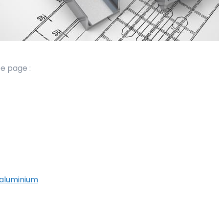
te page :
n aluminium