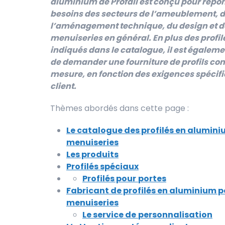
aluminium de Profall est conçu pour répo
besoins des secteurs de l’ameublement, 
l’aménagement technique, du design et d
menuiseries en général. En plus des profil
indiqués dans le catalogue, il est égaleme
de demander une fourniture de profils co
mesure, en fonction des exigences spécif
client.
Thèmes abordés dans cette page :
Le catalogue des profilés en alumin
menuiseries
Les produits
Profilés spéciaux
Profilés pour
portes
Fabricant de profilés en aluminium p
menuiseries
Le service de
personnalisation