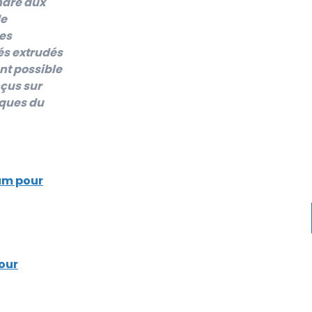
ndre aux
de
es
és extrudés
nt possible
nçus sur
iques du
ium pour
our