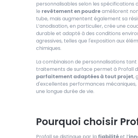
personnalisables selon les spécifications du
le
revêtement en poudre
améliorent non
tube, mais augmentent également sa résist
L’anodisation, en particulier, crée une cou
durable et adapté à des conditions envi
agressives, telles que l'exposition aux é
chimiques.
La combinaison de personnalisations tant 
traitements de surface permet à Profall 
parfaitement adaptées à tout projet
,
d'excellentes performances mécaniques, m
une longue durée de vie.
Pourquoi choisir Prof
Profall se distingue par la
fiabilité
et l’
inn