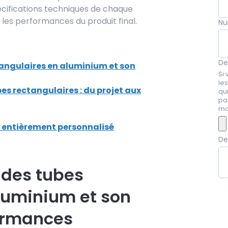
ifications techniques de chaque
t les performances du produit final.
Nu
De
tangulaires en aluminium et son
Si 
le
es rectangulaires : du projet aux
qui
pa
mo
t entièrement personnalisé
D
 des tubes
luminium et son
formances