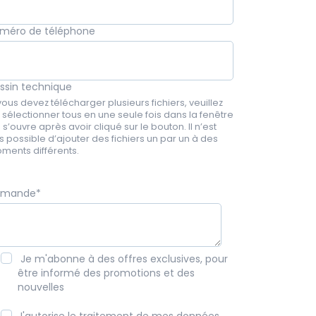
méro de téléphone
ssin technique
vous devez télécharger plusieurs fichiers, veuillez
s sélectionner tous en une seule fois dans la fenêtre
 s’ouvre après avoir cliqué sur le bouton. Il n’est
s possible d’ajouter des fichiers un par un à des
ments différents.
emande
*
Je m'abonne à des offres exclusives, pour
être informé des promotions et des
nouvelles