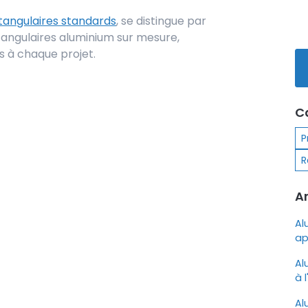
tangulaires standards
, se distingue par
tangulaires aluminium sur mesure,
 à chaque projet.
C
P
R
Ar
Al
ap
Al
à 
Al