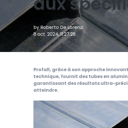
aux spécif
by
Roberto De Lorenzi
8 oct. 2024, 11:27:28
Profall, grâce à son approche innovant
technique, fournit des tubes en alumin
garantissant des résultats ultra-préci
atteindre.