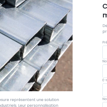
C
m
De
pr
Pr
N
E-
No
esure représentent une solution
ustriels. Leur personnalisation