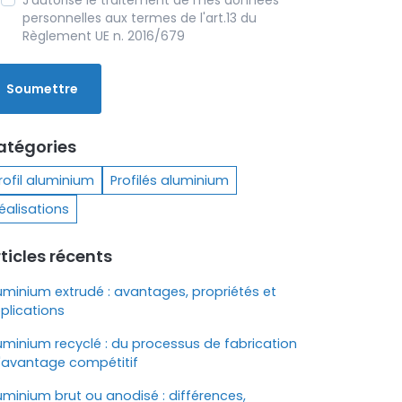
J'autorise le traitement de mes données
personnelles aux termes de l'art.13 du
Règlement UE n. 2016/679
atégories
rofil aluminium
Profilés aluminium
éalisations
ticles récents
uminium extrudé : avantages, propriétés et
plications
uminium recyclé : du processus de fabrication
l'avantage compétitif
uminium brut ou anodisé : différences,