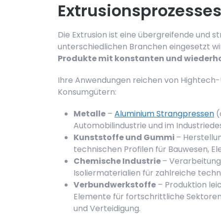
Extrusionsprozesse
Die Extrusion ist eine übergreifende und st
unterschiedlichen Branchen eingesetzt wir
Produkte mit konstanten und wiederho
Ihre Anwendungen reichen von Hightech-
Konsumgütern:
Metalle
–
Aluminium Strangpressen
(
Automobilindustrie und im Industried
Kunststoffe und Gummi
– Herstellu
technischen Profilen für Bauwesen, El
Chemische Industrie
– Verarbeitun
Isoliermaterialien für zahlreiche te
Verbundwerkstoffe
– Produktion lei
Elemente für fortschrittliche Sektore
und Verteidigung.