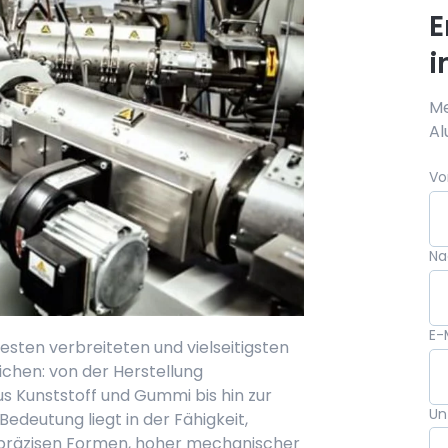
E
i
Me
Al
Vo
N
E-
esten verbreiteten und vielseitigsten
ichen: von der Herstellung
s Kunststoff und Gummi bis hin zur
Un
edeutung liegt in der Fähigkeit,
t präzisen Formen, hoher mechanischer