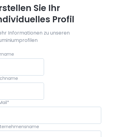
rstellen Sie Ihr
ndividuelles Profil
hr Informationen zu unseren
uminiumprofilen
rname
achname
Mail
*
ternehmensname