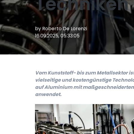
Techniken
by
Roberto De Lorenzi
16.09.2025, 05:33:05
Vom Kunststoff- bis zum Metallsektor is
vielseitige und kostengünstige Technolog
auf Aluminium mit maßgeschneiderten
anwendet.