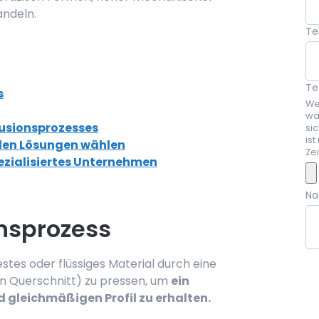
andeln.
Te
Te
s
We
wä
rusionsprozesses
si
ist
ellen Lösungen wählen
Ze
pezialisiertes Unternehmen
Na
onsprozess
estes oder flüssiges Material durch eine
n Querschnitt) zu pressen, um
ein
 gleichmäßigen Profil zu erhalten.