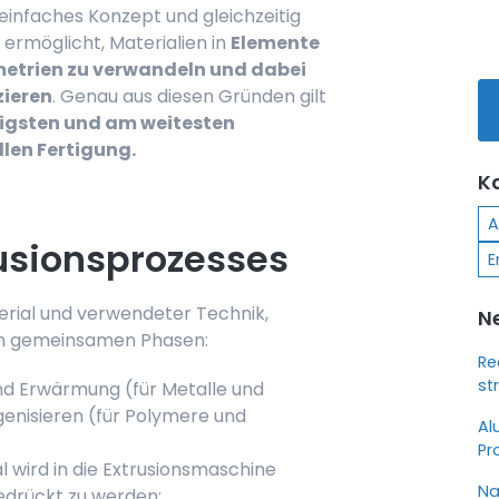
 einfaches Konzept und gleichzeitig
s ermöglicht, Materialien in
Elemente
etrien zu verwandeln und dabei
zieren
. Genau aus diesen Gründen gilt
sigsten und am weitesten
llen Fertigung.
K
A
usionsprozesses
E
terial und verwendeter Technik,
N
gen gemeinsamen Phasen:
Re
st
nd Erwärmung (für Metalle und
enisieren (für Polymere und
Al
Pr
l wird in die Extrusionsmaschine
Na
gedrückt zu werden;