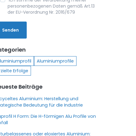
Ich stimme der Verarbeitung meiner
personenbezogenen Daten gemäß Art.13
der EU-Verordnung Nr. 2016/679
ategorien
luminiumprofil
Aluminiumprofile
rzielte Erfolge
eueste Beiträge
cyceltes Aluminium: Herstellung und
rategische Bedeutung für die Industrie
uprofil H Form: Die H-förmigen Alu Profile von
ofall
turbelassenes oder eloxiertes Aluminium: