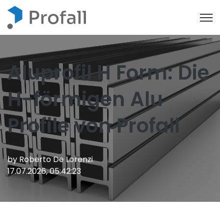
Open
Aluprofil H Form: Die
H-förmigen Alu
Profile von Profall
by
Roberto De Lorenzi
17.07.2026, 05:42:23