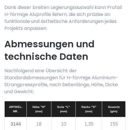
Dank dieser breiten Legierungsauswahl kann Profall
H-förmige Aluprofile liefern, die sich präzise an
funktionale und ästhetische Anforderungen jedes
Projekts anpassen.
Abmessungen und
technische Daten
Nachfolgend eine Übersicht der
Standardabmessungen für H-förmige Aluminium-
Strangpressprofile, nach Seitenlänge, Höhe, Dicke
und Gewicht:
ARTIKEL-
Höhe "H"
Seite "L"
Stärke "S"
Gewicht
NR.
(mm)
(mm)
(mm)
(g/m)
3144
18
10
1,35
155