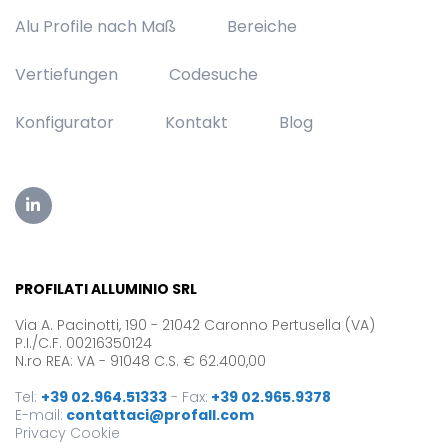
Alu Profile nach Maß
Bereiche
Vertiefungen
Codesuche
Konfigurator
Kontakt
Blog
PROFILATI ALLUMINIO SRL
Via A. Pacinotti, 190 - 21042 Caronno Pertusella (VA)
P.I./C.F. 00216350124
N.ro REA: VA - 91048 C.S. € 62.400,00
Tel:
+39 02.964.51333
-
Fax:
+39 02.965.9378
E-mail:
contattaci@profall.com
Privacy
Cookie