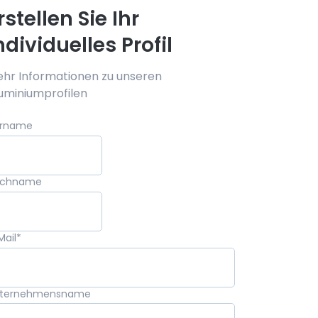
rstellen Sie Ihr
ndividuelles Profil
hr Informationen zu unseren
uminiumprofilen
rname
achname
Mail
*
ternehmensname