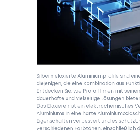
Silbern eloxierte Aluminiumprofile sind ei
diejenigen, die eine Kombination aus Funkt
Entdecken Sie, wie Profall Ihnen mit seine
dauerhafte und vielseitige Lösungen biete
Das Eloxieren ist ein elektrochemisches V
Aluminiums in eine harte Aluminiumoxidsch
Eigenschaften verbessert und es schützt, 
verschiedenen Farbtönen, einschließlich d