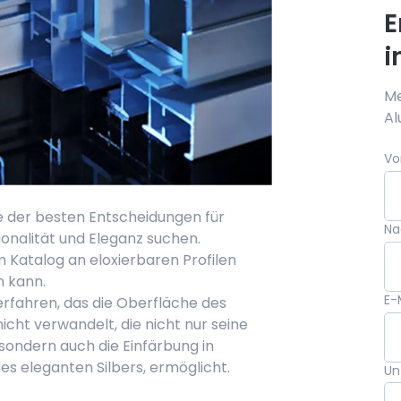
E
i
Me
Al
Vo
ne der besten Entscheidungen für
N
ionalität und Eleganz suchen.
m Katalog an eloxierbaren Profilen
n kann.
E-
erfahren, das die Oberfläche des
icht verwandelt, die nicht nur seine
sondern auch die Einfärbung in
es eleganten Silbers, ermöglicht.
Un