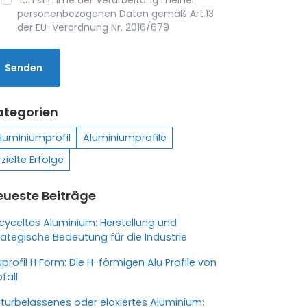
Ich stimme der Verarbeitung meiner
personenbezogenen Daten gemäß Art.13
der EU-Verordnung Nr. 2016/679
ategorien
luminiumprofil
Aluminiumprofile
rzielte Erfolge
eueste Beiträge
cyceltes Aluminium: Herstellung und
rategische Bedeutung für die Industrie
uprofil H Form: Die H-förmigen Alu Profile von
ofall
turbelassenes oder eloxiertes Aluminium: