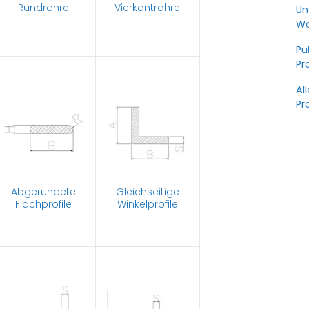
Rundrohre
Vierkantrohre
Un
Wa
Pu
Pr
Al
Pr
Abgerundete
Gleichseitige
Flachprofile
Winkelprofile