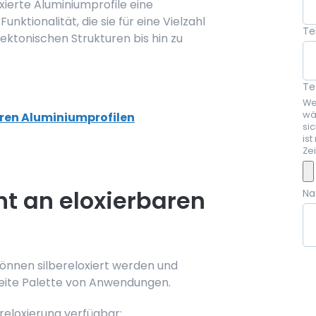
xierte Aluminiumprofile eine
nktionalität, die sie für eine Vielzahl
Te
ktonischen Strukturen bis hin zu
Te
We
wä
aren Aluminiumprofilen
si
ist
Ze
nt an eloxierbaren
Na
können silbereloxiert werden und
breite Palette von Anwendungen.
ereloxierung verfügbar: