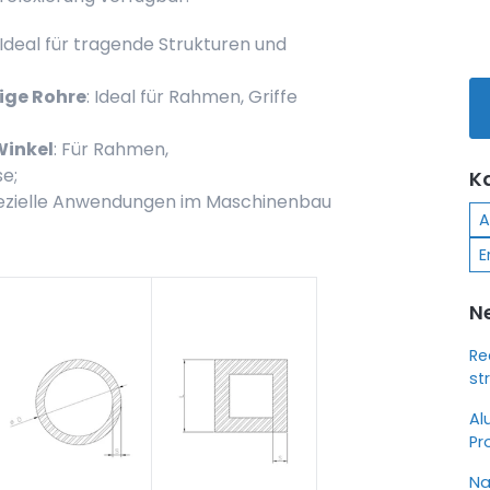
 Ideal für tragende Strukturen und
ige Rohre
: Ideal für Rahmen, Griffe
Winkel
: Für Rahmen,
e;
K
spezielle Anwendungen im Maschinenbau
A
E
N
Re
st
Al
Pr
Na