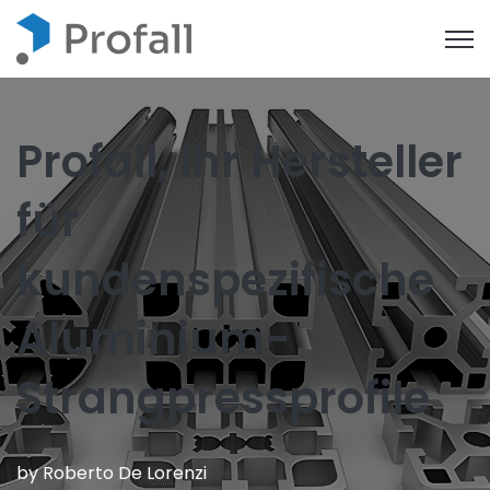
Open
Profall, Ihr Hersteller
für
kundenspezifische
Aluminium-
Strangpressprofile
by
Roberto De Lorenzi