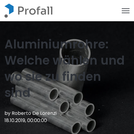
Open
Aluminiumrohre:
Welche wählen und
wo sie zu finden
sind
by
Roberto De Lorenzi
18.10.2019, 00:00:00