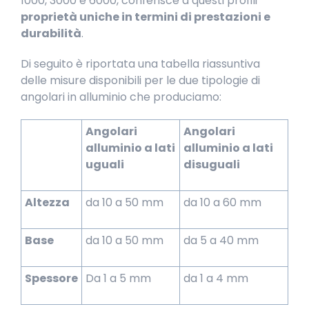
1000, 3000 e 6000, conferisce a questi profili
proprietà uniche in termini di prestazioni e
durabilità
.
Di seguito è riportata una tabella riassuntiva
delle misure disponibili per le due tipologie di
angolari in alluminio che produciamo:
Angolari
Angolari
alluminio a lati
alluminio a lati
uguali
disuguali
Altezza
da 10 a 50 mm
da 10 a 60 mm
Base
da 10 a 50 mm
da 5 a 40 mm
Spessore
Da 1 a 5 mm
da 1 a 4 mm