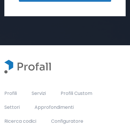
Profili
Servizi
Profili Custom
Settori
Approfondimenti
Ricerca codici
Configuratore