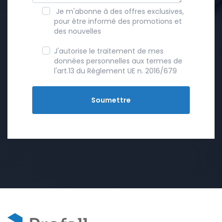
Je m'abonne à des offres exclusives,
pour être informé des promotions et
des nouvelles
J'autorise le traitement de mes
données personnelles aux termes de
l'art.13 du Règlement UE n. 2016/679