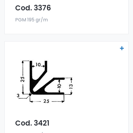
Cod. 3376
PGM 195 gr/m
Scheibenprofile Art. 3421
Die Scheibenprofile aus Aluminium werden
aus der Sonder-Legierung 6060 gefertigt
und werden im Stangenformat verkauft. Die
Mindestabnahme beträgt 300 kg.
Cod. 3421