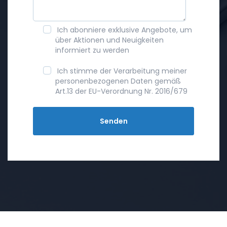
Ich abonniere exklusive Angebote, um
über Aktionen und Neuigkeiten
informiert zu werden
Ich stimme der Verarbeitung meiner
personenbezogenen Daten gemäß
Art.13 der EU-Verordnung Nr. 2016/679