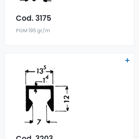
Cod. 3175
PGM 195 gr/m
Scheibenprofile Art. 3203
Die Scheibenprofile aus Aluminium werden
aus der Sonder-Legierung 6060 gefertigt
und werden im Stangenformat verkauft. Die
Mindestabnahme beträgt 300 kg.
Cod. 3203