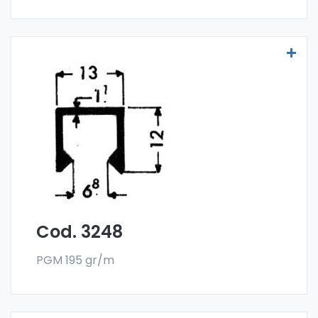
Scheibenprofile Art. 3248
Die Scheibenprofile aus Aluminium werden
aus der Sonder-Legierung 6060 gefertigt
und werden im Stangenformat verkauft. Die
Mindestabnahme beträgt 300 kg.
Cod. 3248
PGM 195 gr/m