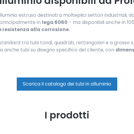
lluminio disponibili da Prof
uminio estruso destinati a molteplici settori industriali, 
i principalmente in
lega 6060
– ma disponibili anche in 105
e resistenza alla corrosione.
tandard tra tubi tondi, quadrati, rettangolari e a grosso s
a anche tubi su disegno specifico del cliente, con
dimensi
Scarica il catalogo dei tubi in alluminio
I prodotti