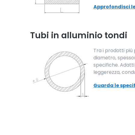
Approfondisci le
Tubi in alluminio tondi
Tra i prodotti più
diametro, spessor
specifiche. Adatt
leggerezza, conduc
Guarda le specif