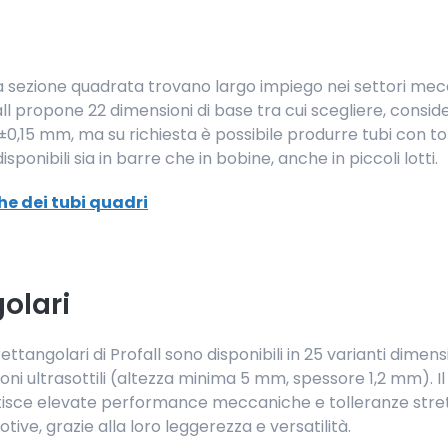
io a sezione quadrata trovano largo impiego nei settori me
ll propone 22 dimensioni di base tra cui scegliere, consid
0,15 mm, ma su richiesta è possibile produrre tubi con tol
sponibili sia in barre che in bobine, anche in piccoli lotti.
che dei tubi quadri
golari
 rettangolari di Profall sono disponibili in 25 varianti dime
ioni ultrasottili (altezza minima 5 mm, spessore 1,2 mm). I
isce elevate performance meccaniche e tolleranze strette
tive, grazie alla loro leggerezza e versatilità.