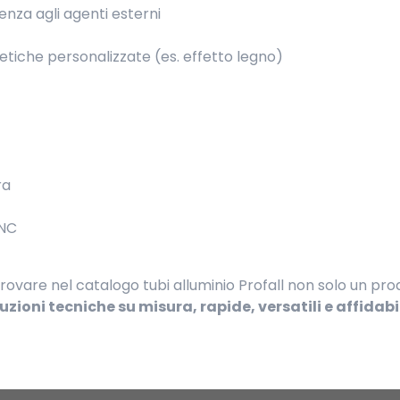
nza agli agenti esterni
stetiche personalizzate (es. effetto legno)
ra
CNC
 trovare nel catalogo tubi alluminio Profall non solo un pr
uzioni tecniche su misura, rapide, versatili e affidabi