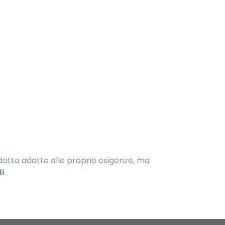
odotto adat
to alle proprie esigenze, ma
li
.