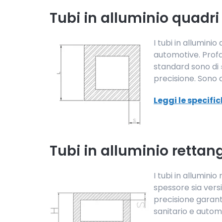
Tubi in alluminio quadri
I tubi in allumin
automotive. Profa
standard sono di ±
precisione. Sono di
Leggi le specifi
Tubi in alluminio rettan
I tubi in alluminio
spessore sia vers
precisione garant
sanitario e automo