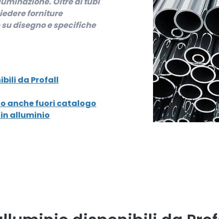
lluminazione. Oltre ai tubi
hiedere forniture
 su disegno e specifiche
bili da Profall
nio anche fuori catalogo
 in alluminio