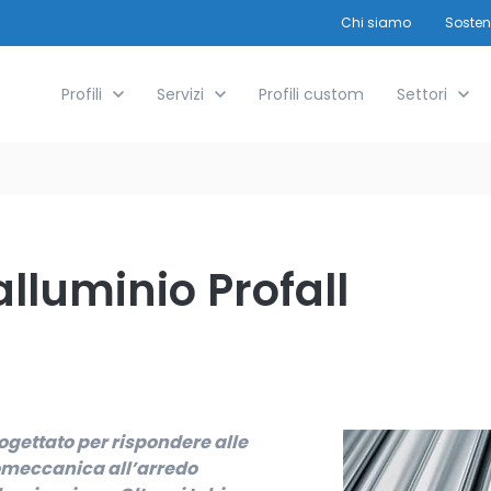
Chi siamo
Show s
Sosteni
Show submenu for Profili
Profili
Show submenu for Servizi
Servizi
Profili custom
Show submen
Settori
alluminio Profall
progettato per rispondere alle
tromeccanica all’arredo